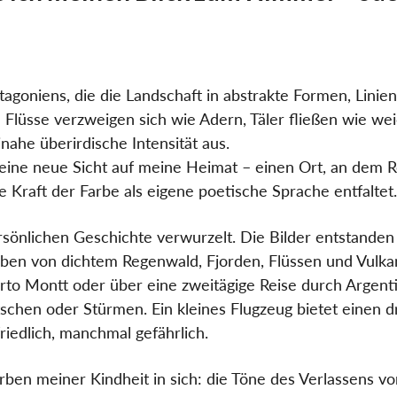
tagoniens, die die Landschaft in abstrakte Formen, Linie
: Flüsse verzweigen sich wie Adern, Täler fließen wie we
inahe überirdische Intensität aus.
eine neue Sicht auf meine Heimat – einen Ort, an dem Re
 Kraft der Farbe als eigene poetische Sprache entfaltet.
rsönlichen Geschichte verwurzelt. Die Bilder entstanden
ben von dichtem Regenwald, Fjorden, Flüssen und Vulkan
rto Montt oder über eine zweitägige Reise durch Argenti
chen oder Stürmen. Ein kleines Flugzeug bietet einen dr
riedlich, manchmal gefährlich.
rben meiner Kindheit in sich: die Töne des Verlassens v