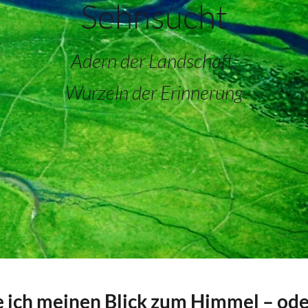
Sehnsucht
Adern der Landschaft,
Wurzeln der Erinnerung
te ich meinen Blick zum Himmel – od